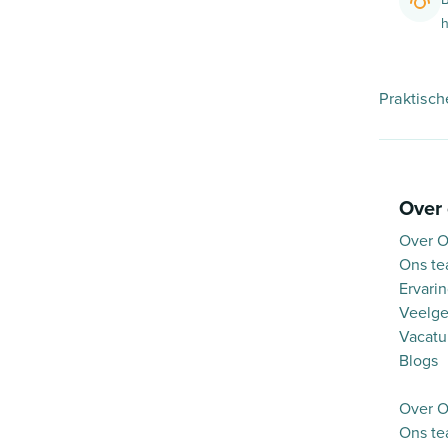
h
Praktisch
Over
Over O
Ons t
Ervari
Veelge
Vacatu
Blogs
Over O
Ons t