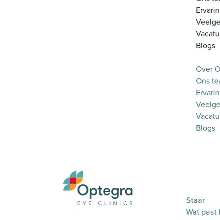
Ervari
Veelge
Vacatu
Blogs
Over O
Ons t
Ervari
Veelge
Vacatu
Blogs
Staar
Wat past b