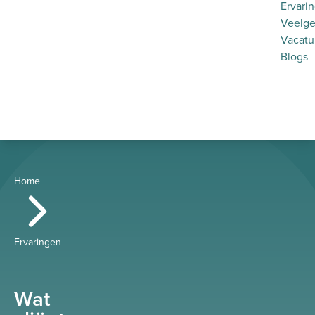
Ervari
Veelge
Vacatu
Blogs
Home
Ervaringen
Wat