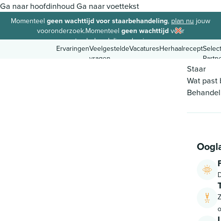
Ga naar hoofdinhoud
Ga naar voettekst
Momenteel
geen wachttijd voor staarbehandeling
,
plan nu
jouw
vooronderzoek.
Momenteel
geen wachttijd
voor
staarbehandeling,
plan in.
Ervaringen
Veelgestelde
Vacatures
Herhaalrecept
Selec
vragen
Partn
Staar
Wat past b
Behandel
8.9
Ervaringen
Veelgestelde
Vacatures
Herhaalrecept
Selec
vragen
Partn
Oogl
D
o