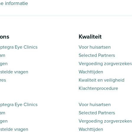
he informatie
 ons
Kwaliteit
ptegra Eye Clinics
Voor huisartsen
eam
Selected Partners
ngen
Vergoeding zorgverzeker
stelde vragen
Wachttijden
res
Kwaliteit en veiligheid
Klachtenprocedure
ptegra Eye Clinics
Voor huisartsen
eam
Selected Partners
ngen
Vergoeding zorgverzeker
stelde vragen
Wachttijden