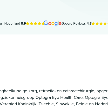
art Nederland
8.9
Google Reviews
4.3
oogheelkundige zorg, refractie- en cataractchirurgie, opge
ogziekenhuisgroep Optegra Eye Health Care. Optegra Eye H
 Verenigd Koninkrijk, Tsjechië, Slowakije, België en Neder