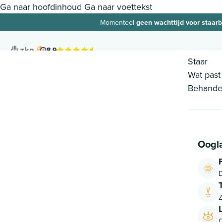
Ga naar hoofdinhoud
Ga naar voettekst
Momenteel
geen wachttijd voor staar
8.9
Staar
Wat past 
Behandel
Oogl
D
Z
O