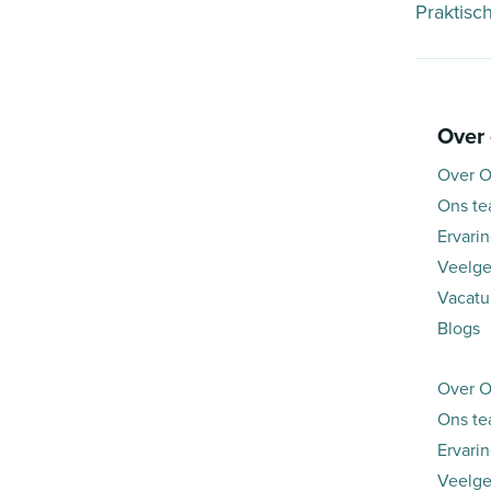
Praktisc
Over
Over O
Ons t
Ervari
Veelge
Vacatu
Blogs
Over O
Ons t
Ervari
Veelge