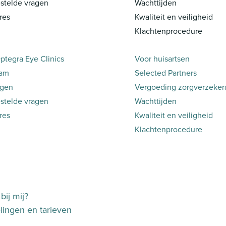
stelde vragen
Wachttijden
res
Kwaliteit en veiligheid
Klachtenprocedure
ptegra Eye Clinics
Voor huisartsen
eam
Selected Partners
ngen
Vergoeding zorgverzeker
stelde vragen
Wachttijden
res
Kwaliteit en veiligheid
Klachtenprocedure
bij mij?
ingen en tarieven