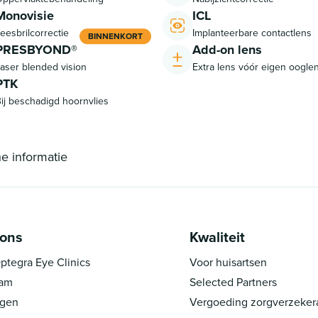
Monovisie
ICL
eesbrilcorrectie
Implanteerbare contactlens
BINNENKORT
PRESBYOND®
Add-on lens
aser blended vision
Extra lens vóór eigen oogle
PTK
ij beschadigd hoornvlies
he informatie
 ons
Kwaliteit
ptegra Eye Clinics
Voor huisartsen
eam
Selected Partners
ngen
Vergoeding zorgverzeker