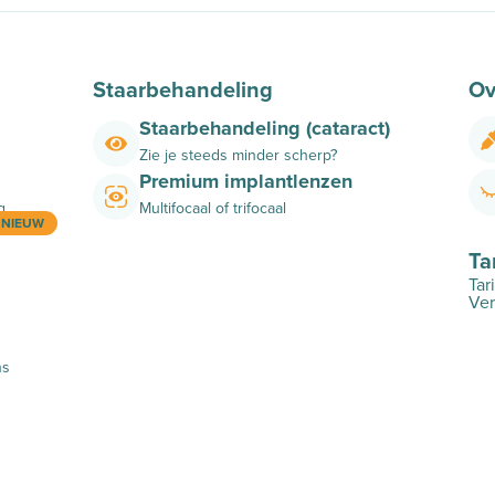
Staarbehandeling
Ov
Staarbehandeling (cataract)
Zie je steeds minder scherp?
Premium implantlenzen
g
Multifocaal of trifocaal
NIEUW
Ta
Tar
Ver
ns