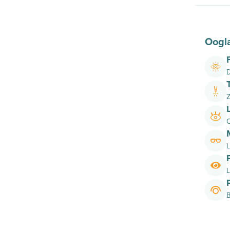
Oogl
D
Z
O
L
L
B