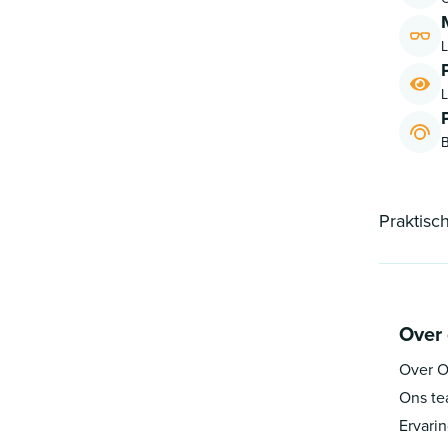
L
L
B
Praktisc
Over
Over O
Ons t
Ervari