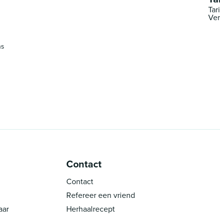
Tar
Ver
ns
Contact
Contact
Refereer een vriend
aar
Herhaalrecept