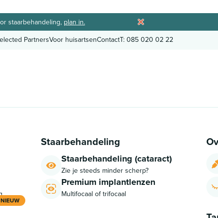
or staarbehandeling,
plan in.
elected Partners
Voor huisartsen
Contact
T: 085 020 02 22
elected Partners
Voor huisartsen
Contact
T: 085 020 02 22
Staarbehandeling
Ov
Staarbehandeling (cataract)
Zie je steeds minder scherp?
Premium implantlenzen
g
Multifocaal of trifocaal
NIEUW
Ta