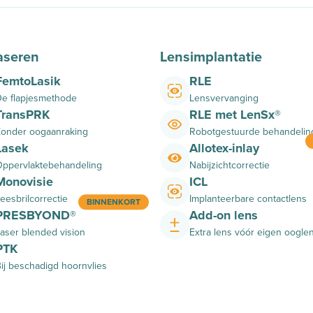
aseren
Lensimplantatie
FemtoLasik
RLE
e flapjesmethode
Lensvervanging
TransPRK
RLE met LenSx®
onder oogaanraking
Robotgestuurde behandelin
Lasek
Allotex-inlay
ppervlaktebehandeling
Nabijzichtcorrectie
Monovisie
ICL
eesbrilcorrectie
Implanteerbare contactlens
BINNENKORT
PRESBYOND®
Add-on lens
aser blended vision
Extra lens vóór eigen oogle
PTK
ij beschadigd hoornvlies