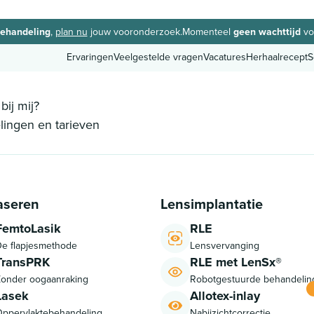
behandeling
,
plan nu
jouw vooronderzoek.
Momenteel
geen wachttijd
vo
Ervaringen
Veelgestelde vragen
Vacatures
Herhaalrecept
S
Ervaringen
Veelgestelde vragen
Vacatures
Herhaalrecept
S
bij mij?
ingen en tarieven
aseren
Lensimplantatie
FemtoLasik
RLE
e flapjesmethode
Lensvervanging
TransPRK
RLE met LenSx®
onder oogaanraking
Robotgestuurde behandelin
Lasek
Allotex-inlay
ppervlaktebehandeling
Nabijzichtcorrectie