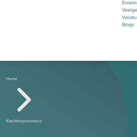
Ervari
Veelge
Vacatu
Blogs
Home
Klachtenprocedure