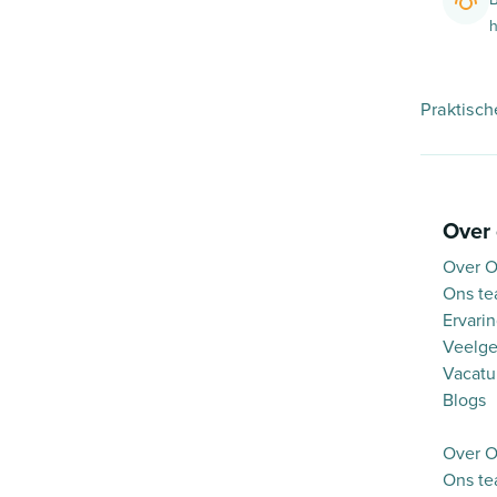
h
Praktisch
Over
Over O
Ons t
Ervari
Veelge
Vacatu
Blogs
Over O
Ons t