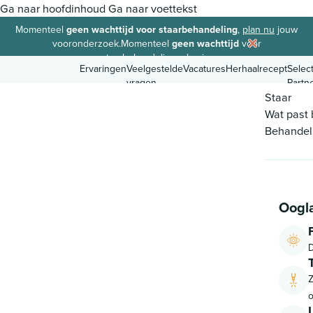
Ga naar hoofdinhoud
Ga naar voettekst
Momenteel
geen wachttijd voor staarbehandeling
,
plan nu
jouw
vooronderzoek.
Momenteel
geen wachttijd
voor
staarbehandeling,
plan in.
Ervaringen
Veelgestelde
Vacatures
Herhaalrecept
Selec
vragen
Partn
Staar
Wat past b
Behandel
8.9
Ervaringen
Veelgestelde
Vacatures
Herhaalrecept
Selec
vragen
Partn
Oogl
D
o