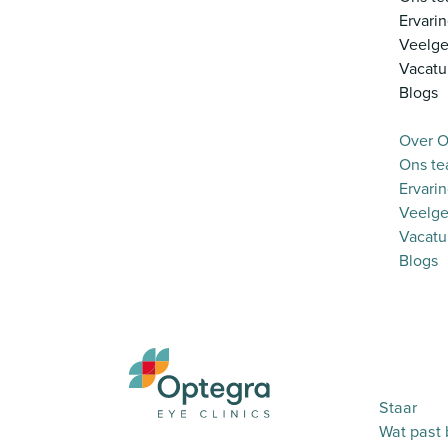
Ervari
Veelge
Vacatu
Blogs
Over O
Ons t
Ervari
Veelge
Vacatu
Blogs
Staar
Wat past b