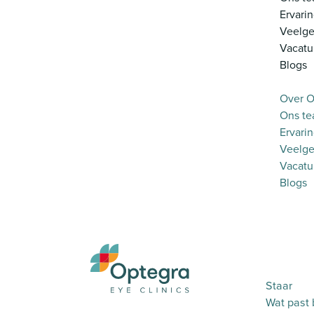
Ervari
Veelge
Vacatu
Blogs
Over O
Ons t
Ervari
Veelge
Vacatu
Blogs
Staar
Wat past b