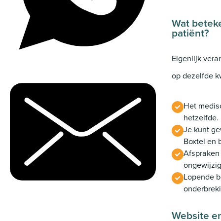
Wat beteke
patiënt?
Eigenlijk vera
op dezelfde k
Het medisc
hetzelfde.
Je kunt ge
Boxtel en 
Afspraken 
ongewijzig
Lopende b
onderbreki
Website en