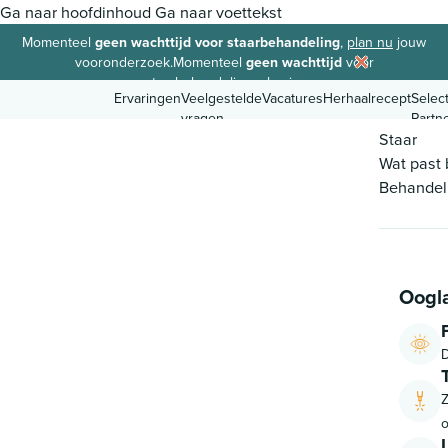
Ga naar hoofdinhoud
Ga naar voettekst
Momenteel
geen wachttijd voor staarbehandeling
,
plan nu
jouw
vooronderzoek.
Momenteel
geen wachttijd
voor
staarbehandeling,
plan in.
Ervaringen
Veelgestelde
Vacatures
Herhaalrecept
Selec
vragen
Partn
Staar
Wat past b
Behandel
8.9
Ervaringen
Veelgestelde
Vacatures
Herhaalrecept
Selec
vragen
Partn
Oogl
D
o