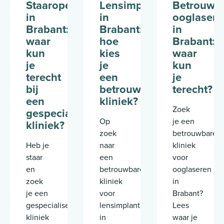
Staaroperatie
Lensimplantatie
Betrouwb
in
in
ooglasere
Brabant:
Brabant:
in
waar
hoe
Brabant:
kun
kies
waar
je
je
kun
terecht
een
je
bij
betrouwbare
terecht?
een
kliniek?
Zoek
gespecialiseerde
Op
je een
kliniek?
zoek
betrouwbare
Heb je
naar
kliniek
staar
een
voor
en
betrouwbare
ooglaseren
zoek
kliniek
in
je een
voor
Brabant?
gespecialiseerde
lensimplantatie
Lees
kliniek
in
waar je