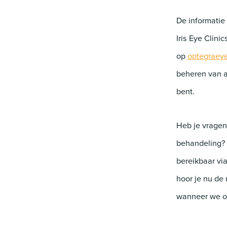
De informatie
Iris Eye Clini
op
optegraeye
beheren van a
bent.
Heb je vragen
behandeling? 
bereikbaar vi
hoor je nu de
wanneer we 