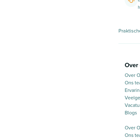
h
Praktisch
Over
Over O
Ons t
Ervari
Veelge
Vacatu
Blogs
Over O
Ons t