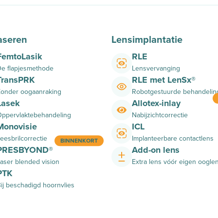
aseren
Lensimplantatie
FemtoLasik
RLE
e flapjesmethode
Lensvervanging
TransPRK
RLE met LenSx®
onder oogaanraking
Robotgestuurde behandelin
Lasek
Allotex-inlay
ppervlaktebehandeling
Nabijzichtcorrectie
Monovisie
ICL
eesbrilcorrectie
Implanteerbare contactlens
BINNENKORT
PRESBYOND®
Add-on lens
aser blended vision
Extra lens vóór eigen oogle
PTK
ij beschadigd hoornvlies