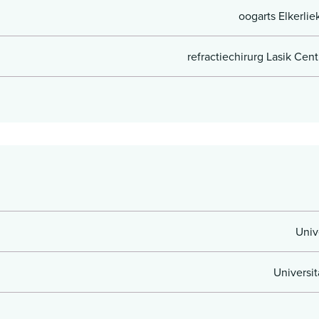
oogarts Elkerli
refractiechirurg Lasik Cen
Univ
Universi