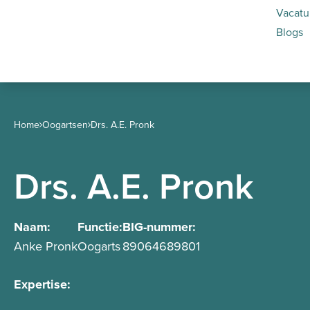
Vacatu
Blogs
Home
Oogartsen
Drs. A.E. Pronk
Drs. A.E. Pronk
Naam:
Functie:
BIG-nummer:
Anke Pronk
Oogarts
89064689801
Expertise: