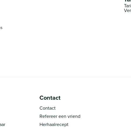
Tar
Ver
ns
Contact
Contact
Refereer een vriend
aar
Herhaalrecept