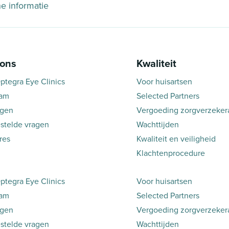
he informatie
 ons
Kwaliteit
ptegra Eye Clinics
Voor huisartsen
eam
Selected Partners
ngen
Vergoeding zorgverzeker
stelde vragen
Wachttijden
res
Kwaliteit en veiligheid
Klachtenprocedure
ptegra Eye Clinics
Voor huisartsen
eam
Selected Partners
ngen
Vergoeding zorgverzeker
stelde vragen
Wachttijden