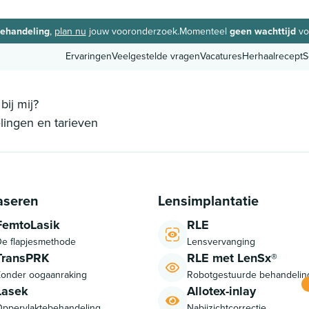
behandeling
,
plan nu
jouw vooronderzoek.
Momenteel
geen wachttijd
vo
Ervaringen
Veelgestelde vragen
Vacatures
Herhaalrecept
S
Ervaringen
Veelgestelde vragen
Vacatures
Herhaalrecept
S
bij mij?
ingen en tarieven
aseren
Lensimplantatie
FemtoLasik
RLE
e flapjesmethode
Lensvervanging
TransPRK
RLE met LenSx®
onder oogaanraking
Robotgestuurde behandelin
Lasek
Allotex-inlay
ppervlaktebehandeling
Nabijzichtcorrectie