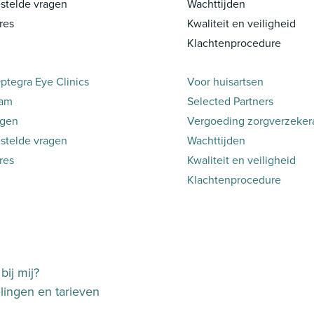
stelde vragen
Wachttijden
res
Kwaliteit en veiligheid
Klachtenprocedure
ptegra Eye Clinics
Voor huisartsen
eam
Selected Partners
ngen
Vergoeding zorgverzeker
stelde vragen
Wachttijden
res
Kwaliteit en veiligheid
Klachtenprocedure
bij mij?
ingen en tarieven