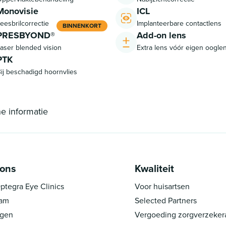
Monovisie
ICL
eesbrilcorrectie
Implanteerbare contactlens
BINNENKORT
PRESBYOND®
Add-on lens
aser blended vision
Extra lens vóór eigen oogle
PTK
ij beschadigd hoornvlies
he informatie
 ons
Kwaliteit
ptegra Eye Clinics
Voor huisartsen
eam
Selected Partners
ngen
Vergoeding zorgverzeker