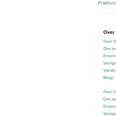
Praktisc
Over
Over O
Ons t
Ervari
Veelge
Vacatu
Blogs
Over O
Ons t
Ervari
Veelge