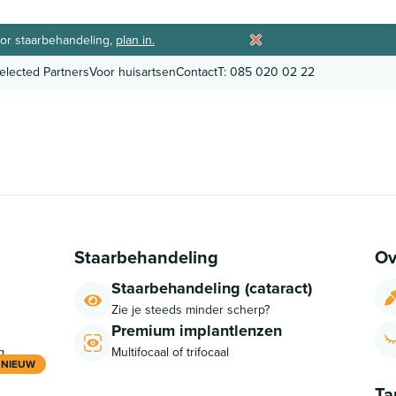
or staarbehandeling,
plan in.
elected Partners
Voor huisartsen
Contact
T: 085 020 02 22
elected Partners
Voor huisartsen
Contact
T: 085 020 02 22
Staarbehandeling
Ov
Staarbehandeling (cataract)
Zie je steeds minder scherp?
Premium implantlenzen
g
Multifocaal of trifocaal
NIEUW
Ta