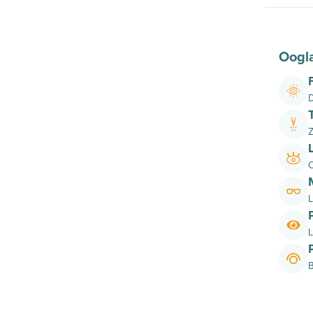
Oogl
D
Z
O
L
L
B