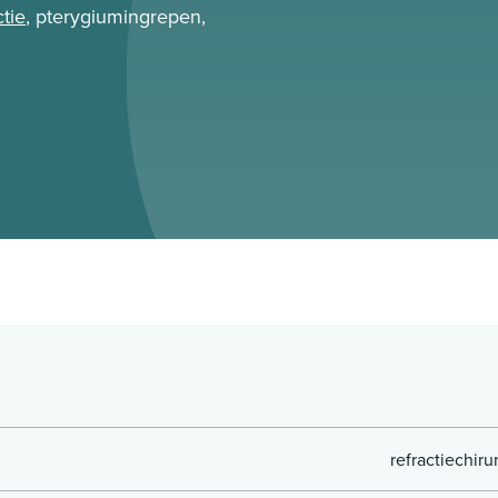
ctie
, pterygiumingrepen,
refractiechiru