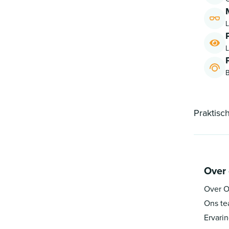
L
L
B
Praktisc
Over
Over O
Ons t
Ervari