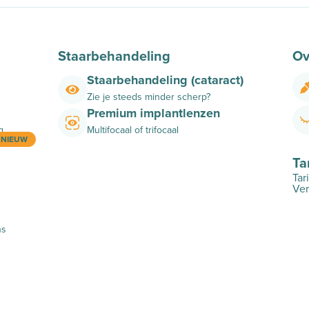
Staarbehandeling
Ov
Staarbehandeling (cataract)
Zie je steeds minder scherp?
Premium implantlenzen
g
Multifocaal of trifocaal
NIEUW
Ta
Tar
Ver
ns