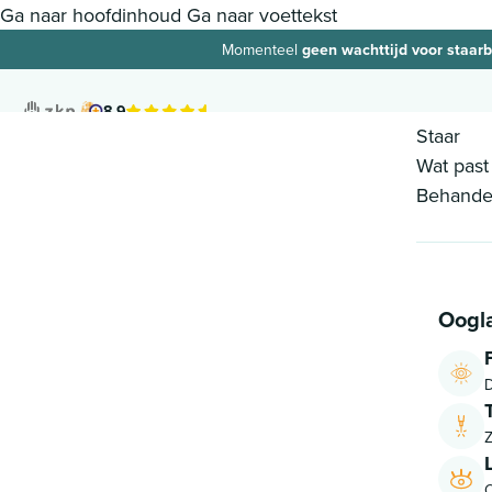
Ga naar hoofdinhoud
Ga naar voettekst
Momenteel
geen wachttijd voor staar
8.9
Staar
Wat past 
Behandel
Oogl
D
Z
O